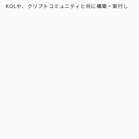
KOLや、クリプトコミュニティと共に構築・実行し
ています。
マーケティングパートナーシップの背景
Sakaba Labsはweb3ゲームロイヤリティプラットフ
ォーム「Sakaba」の運営やアジアにおけるクリプト
コミュニティ形成やKOL活用におけるプロジェクト
推進の圧倒的な実績があります。DeFimansの日本に
おけるweb3事業の開発知見とネットワークを組み合
わせ、クライアントへのマーケティング支援を強化
します。
本提携を通じて、web3プロジェクトの目的やスケジ