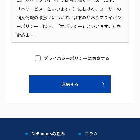
は、本ウェブサイト上で提供するサービス（以下、
「本サービス」といいます。）における、ユーザーの
個人情報の取扱いについて、以下のとおりプライバシ
ーポリシー（以下、「本ポリシー」といいます。）を
定めます。
第1条（個人情報）
プライバシーポリシーに同意する
「個人情報」とは、個人情報保護法にいう「個人情
報」を指すものとし、生存する個人に関する情報であ
って、当該情報に含まれる氏名、生年月日、住所、電
話番号、連絡先その他の記述等により特定の個人を識
別できる情報及び容貌、指紋、声紋にかかるデータ、
及び健康保険証の保険者番号などの当該情報単体から
特定の個人を識別できる情報（個人識別情報）を指し
ます。
DeFimansの強み
コラム