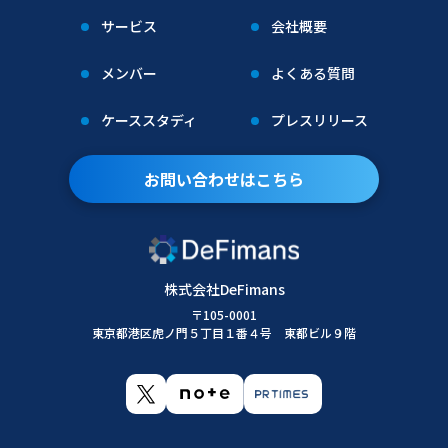
第2条（個人情報の収集方法）
サービス
会社概要
当社は、ユーザーが利用登録をする際に氏名、生年月
日、住所、電話番号、メールアドレス、銀行口座番
メンバー
よくある質問
号、クレジットカード番号、運転免許証番号などの個
人情報をお尋ねすることがあります。また、ユーザー
ケーススタディ
プレスリリース
と提携先などとの間でなされたユーザーの個人情報を
含む取引記録や決済に関する情報を、当社の提携先
お問い合わせはこちら
（情報提供元、広告主、広告配信先などを含みます。
以下、｢提携先｣といいます。）などから収集すること
があります。
株式会社DeFimans
第3条（個人情報を収集・利用する目的）
〒105-0001
東京都港区虎ノ門５丁目１番４号 東都ビル９階
当社が個人情報を収集・利用する目的は、以下のとお
りです。
当社サービスの提供・運営のため