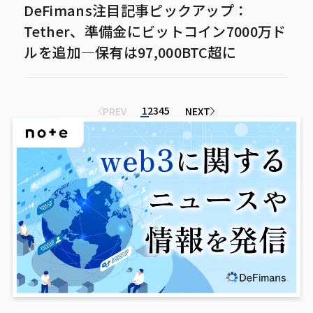
DeFimans注目記事ピックアップ：
Tether、準備金にビットコイン7000万ド
ルを追加—保有は97,000BTC超に
1
2
3
4
5
PREV
NEXT