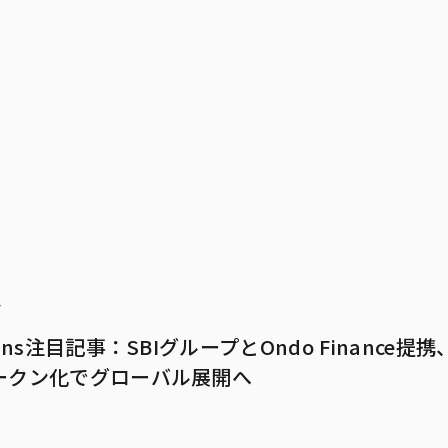
4
mans注目記事：SBIグループとOndo Finance提
ークン化でグローバル展開へ