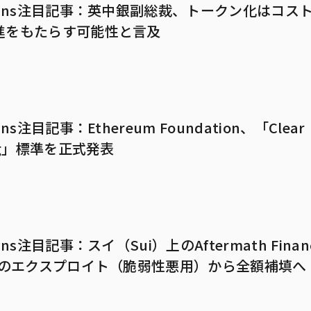
imans注目記事：英中銀副総裁、トークン化はコス
進をもたらす可能性と言及
5
ans注目記事：Ethereum Foundation、「Clear
ing」標準を正式発表
1
ans注目記事：スイ（Sui）上のAftermath Fina
億円のエクスプロイト（脆弱性悪用）から全額補填へ