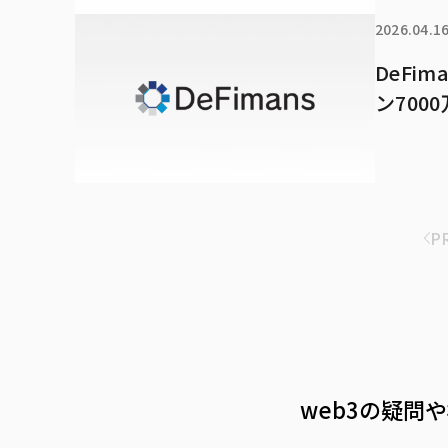
2026.04.1
DeFi
ン700
P
web3の疑問