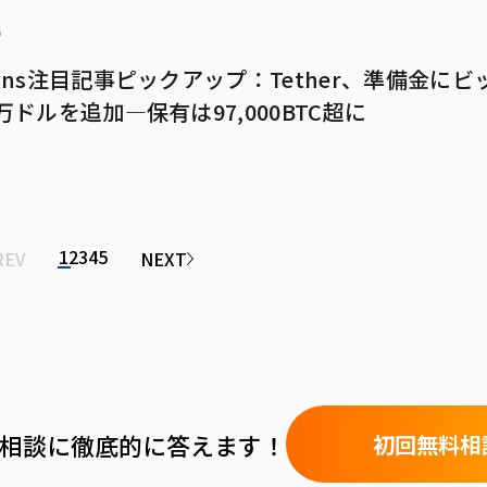
6
mans注目記事ピックアップ：Tether、準備金に
0万ドルを追加—保有は97,000BTC超に
1
2
3
4
5
REV
NEXT
や相談に徹底的に答えます！
初回無料相