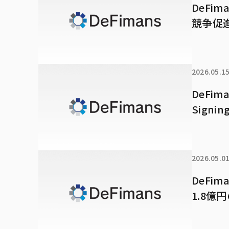
DeF
競争促
2026.05.1
DeFim
Sign
2026.05.0
DeFim
1.8