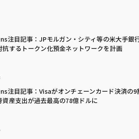
5
mans注目記事：JPモルガン・シティ等の米大手銀
対抗するトークン化預金ネットワークを計画
8
mans注目記事：Visaがオンチェーンカード決済の
号資産支出が過去最高の78億ドルに
0