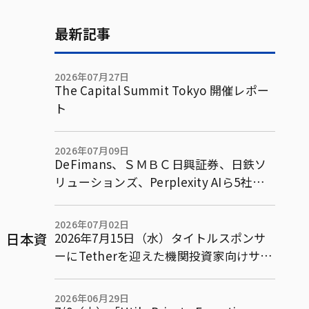
最新記事
2026年07月27日
The Capital Summit Tokyo 開催レポー
ト
2026年07月09日
DeFimans、ＳＭＢＣ日興証券、日鉄ソ
リューションズ、Perplexity AIら5社で
既存金融市場を含む複数市場横断型アー
ビトラージ取引等に関する共同実証実験
2026年07月02日
の基本合意書を締結
携、日本資
2026年7月15日（水）タイトルスポンサ
ーにTetherを迎えた機関投資家向けサミ
ット「The Capital Summit Tokyo」パ
ネルテーマ・スポンサーを発表
2026年06月29日