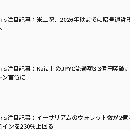
5
mans注目記事：米上院、2026年秋までに暗号通貨
へ
9
mans注目記事：Kaia上のJPYC流通額3.3億円突破
ーン首位に
2
mans注目記事：イーサリアムのウォレット数が2
コインを230%上回る