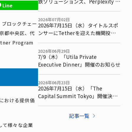
鉄ソリューションズ、Perplexity AI
Line
ら5社で既存金融市場を含む複数市
場横断型アービトラージ取引等に関
2026年07月02日
 、ブロックチェー
する共同実証実験の基本合意書を締
2026年7月15日（水）タイトルスポ
結
ンサーにTetherを迎えた機関投資
：東京都中央区、代
家向けサミット「The Capital
r Program
Summit Tokyo」パネルテーマ・ス
2026年06月29日
ポンサーを発表
7/9（木）「Utila Private
Executive Dinner」開催のお知らせ
2026年06月23日
2026年7月15日（水）「The
Capital Summit Tokyo」開催決
野における提供価
定！機関投資家向け完全招待制サミ
ットを東京で開催
記事一覧
として様々な企業