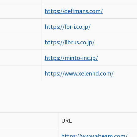
https://defimans.com/
https://for-i.co.jp/
https://librus.co.jp/
https://minto-inc.jp/
https://www.xelenhd.com/
URL
https://www.abeam.com/