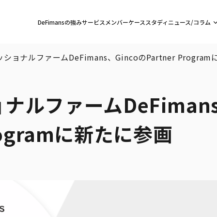
DeFimansの強み
サービス
メンバー
ケーススタディ
ニュース/コラム
ショナルファームDeFimans、GincoのPartner Progr
ナルファームDeFiman
 Programに新たに参画