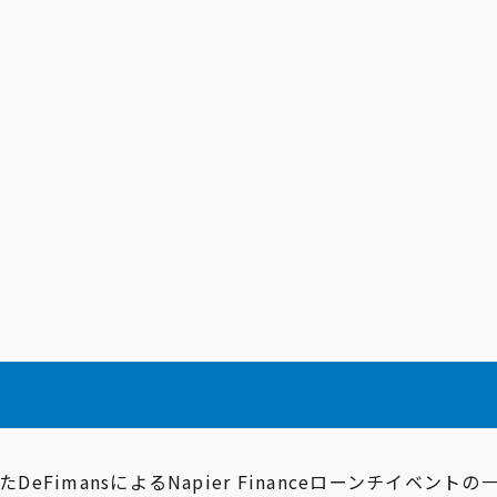
たDeFimansによるNapier Financeローンチイベント