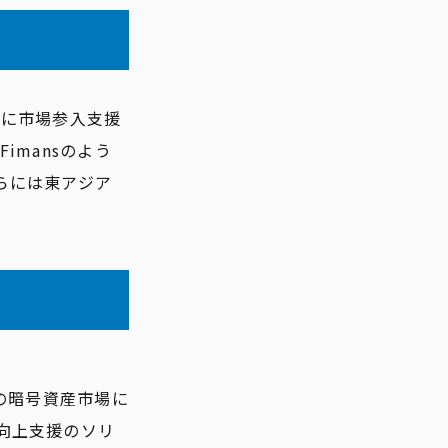
トに市場参入支援
mansのよう
らには東アジア
国の暗号資産市場に
向上支援のソリ