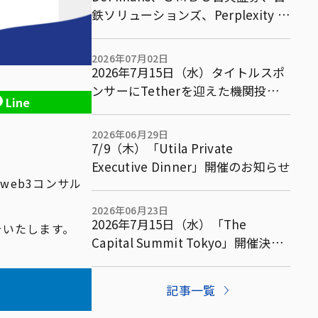
鉄ソリューションズ、Perplexity AI
ら5社で既存金融市場を含む複数市
場横断型アービトラージ取引等に関
2026年07月02日
する共同実証実験の基本合意書を締
2026年7月15日（水）タイトルスポ
結
ンサーにTetherを迎えた機関投資
Line
家向けサミット「The Capital
Summit Tokyo」パネルテーマ・ス
2026年06月29日
ポンサーを発表
7/9（木）「Utila Private
Executive Dinner」開催のお知らせ
web3コンサル
2026年06月23日
2026年7月15日（水）「The
告いたします。
Capital Summit Tokyo」開催決
定！機関投資家向け完全招待制サミ
ットを東京で開催
記事一覧