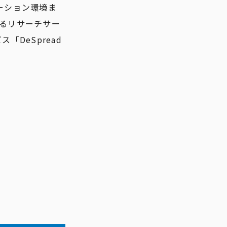
ーション環境ま
するリサーチサー
「DeSpread