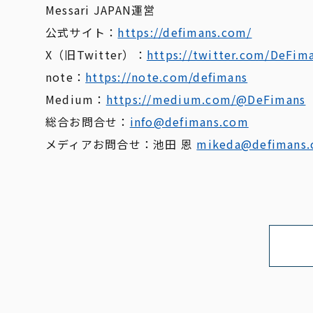
Messari JAPAN運営
公式サイト：
https://defimans.com/
X（旧Twitter）：
https://twitter.com/DeFim
note：
https://note.com/defimans
Medium：
https://medium.com/@DeFimans
総合お問合せ：
info@defimans.com
メディアお問合せ：池田 恩
mikeda@defimans