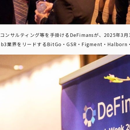
サルティング等を手掛けるDeFimansが、2025年3月3日(月)
をリードするBitGo・GSR・Figment・Halborn