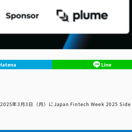
Hatena
Line
日（月）にJapan Fintech Week 2025 Side E