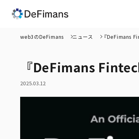
web3のDeFimans
ニュース
『DeFimans 
『DeFimans Fint
2025.03.12