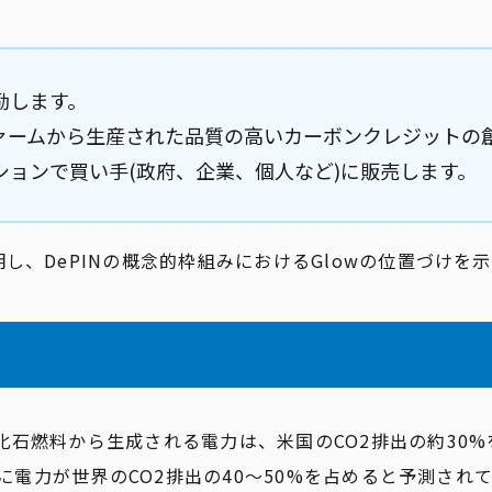
励します。
ァームから生産された品質の高いカーボンクレジットの
ョンで買い手(政府、企業、個人など)に販売します。
し、DePINの概念的枠組みにおけるGlowの位置づけを
化石燃料から生成される電力は、米国のCO2排出の約30
までに電力が世界のCO2排出の40〜50%を占めると予測さ