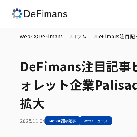
web3のDeFimans
コラム
DeFimans注
DeFimans注目記
ォレット企業Pali
拡大
2025.11.04
Messari翻訳記事
web3ニュース