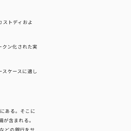
のカストディおよ
、トークン化された実
ユースケースに適し
とにある。そこに
備が含まれる。
門などの銀行をサ