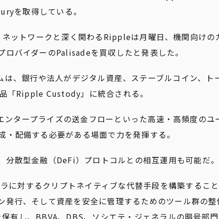
suryを取得している。
RP）ネットワークと深く関わるRippleは月曜日、機関向け
バイダーのPalisadeを買収したと発表した。
eプラットフォームは、銀行や法人がデジタル資産、ステーブルコイン
ipple Custody」に統合される。
ランプやエンタープライズの送金フローといった高速・高頻度の
成・配備する必要がある場面で力を発揮する。
分散型金融（DeFi）プロトコルとの相互運用も可能だ。
ンフラに対するクリプトネイティブな代替手段を構築するこ
ン発行、そして資産を安全に管理するためのツール群の整
スを保有し、BBVA、DBS、ソシエテ・ジェネラルの暗号部