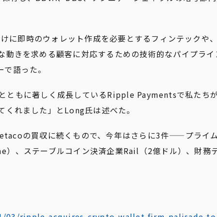
ユーザー向けに即時のウォレット作成を必要とするフィンテックや
な動きを求める顧客に対応するための技術的なパイプライ
ビューで語った。
とともに著しく成長しているRipple Paymentsで私た
くれました」とLong氏は述べた。
etacoの買収に続くもので、今年はさらに3件——プライ
e Prime）、ステーブルコイン決済企業Rail（2億ドル）、
/03/ripple-acquires-crypto-wallet-firm-palisade-t