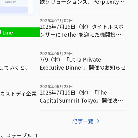
鉄ソリューションズ、Perplexity AI
ら5社で既存金融市場を含む複数市
場横断型アービトラージ取引等に関
2026年07月02日
する共同実証実験の基本合意書を締
2026年7月15日（水）タイトルスポ
Line
結
ンサーにTetherを迎えた機関投資
家向けサミット「The Capital
Summit Tokyo」パネルテーマ・ス
2026年06月29日
ポンサーを発表
7/9（木）「Utila Private
Executive Dinner」開催のお知らせ
していくと、
2026年06月23日
2026年7月15日（水）「The
兼カストディ企業
Capital Summit Tokyo」開催決
定！機関投資家向け完全招待制サミ
ットを東京で開催
記事一覧
e）、ステーブルコ