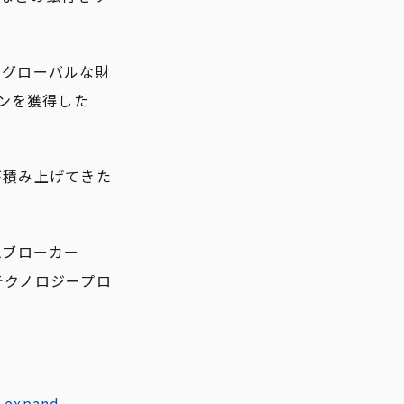
、グローバルな財
ンを獲得した
ちが積み上げてきた
ムブローカー
財務テクノロジープロ
o-expand-