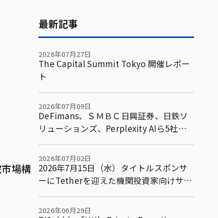
最新記事
2026年07月27日
The Capital Summit Tokyo 開催レポー
ト
2026年07月09日
DeFimans、ＳＭＢＣ日興証券、日鉄ソ
リューションズ、Perplexity AIら5社で
既存金融市場を含む複数市場横断型アー
ビトラージ取引等に関する共同実証実験
2026年07月02日
の基本合意書を締結
院市場構
2026年7月15日（水）タイトルスポンサ
ーにTetherを迎えた機関投資家向けサミ
ット「The Capital Summit Tokyo」パ
ネルテーマ・スポンサーを発表
2026年06月29日