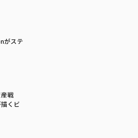
ionがステ
資産戦
が描くビ