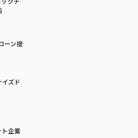
ロックチ
画
保ローン提
クナイズド
ット企業