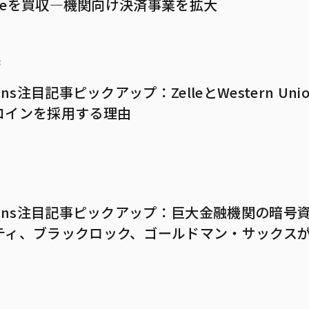
sadeを買収—機関向け決済事業を拡大
8
ans注目記事ピックアップ：ZelleとWestern Un
コインを採用する理由
1
mans注目記事ピックアップ：巨大金融機関の暗号
ティ、ブラックロック、ゴールドマン・サックス