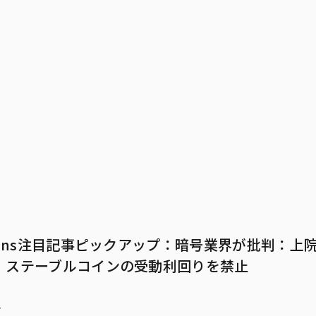
5
imans注目記事ピックアップ：暗号業界が批判：上
、ステーブルコインの受動利回りを禁止
7