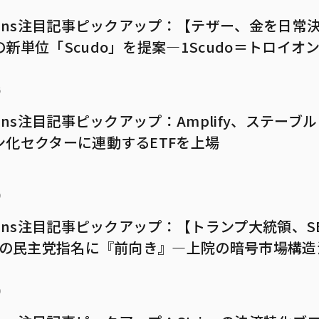
imans注目記事ピックアップ：【テザー、金を日常
新単位「Scudo」を提案—1Scudo＝トロイオ
0】
6
mans注目記事ピックアップ：Amplify、ステーブ
ン化セクターに連動するETFを上場
9
mans注目記事ピックアップ：【トランプ大統領、S
Cへの民主党指名に『前向き』—上院の暗号市場構
】
0