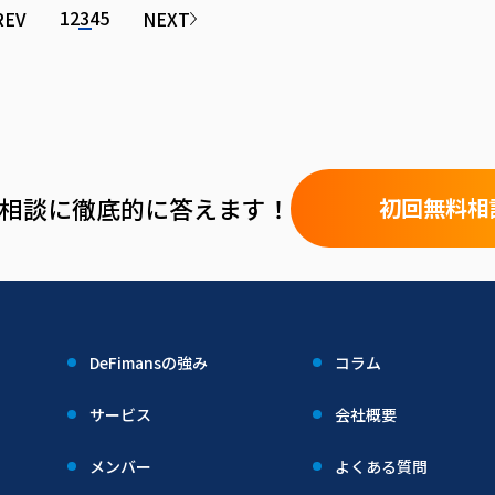
1
2
3
4
5
REV
NEXT
や相談に徹底的に答えます！
初回無料相
DeFimansの強み
コラム
サービス
会社概要
メンバー
よくある質問