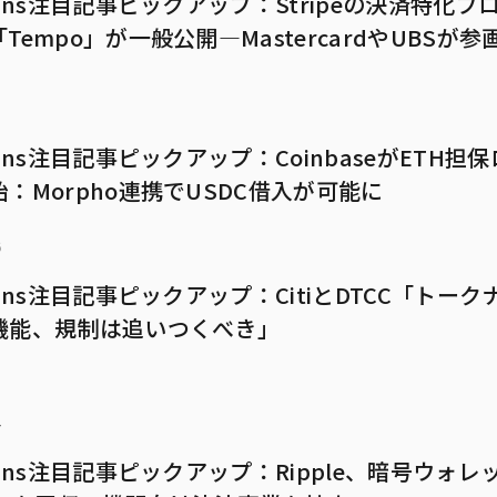
mans注目記事ピックアップ：Stripeの決済特化ブ
Tempo」が一般公開—MastercardやUBSが参
5
mans注目記事ピックアップ：CoinbaseがETH担
：Morpho連携でUSDC借入が可能に
6
mans注目記事ピックアップ：CitiとDTCC「トー
機能、規制は追いつくべき」
4
mans注目記事ピックアップ：Ripple、暗号ウォレ